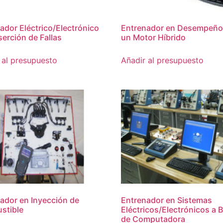
ador Eléctrico/Electrónico
Entrenador en Desempeño
serción de Fallas
un Motor Híbrido
 al presupuesto
Añadir al presupuesto
ador en Inyección de
Entrenador en Sistemas
stible
Eléctricos/Electrónicos a 
de Computadora