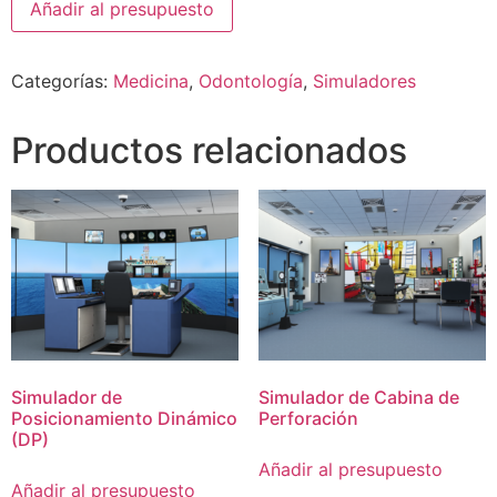
Añadir al presupuesto
Categorías:
Medicina
,
Odontología
,
Simuladores
Productos relacionados
Simulador de
Simulador de Cabina de
Posicionamiento Dinámico
Perforación
(DP)
Añadir al presupuesto
Añadir al presupuesto