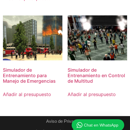
Simulador de
Simulador de
Entrenamiento para
Entrenamiento en Control
Manejo de Emergencias
de Multitud
Añadir al presupuesto
Añadir al presupuesto
Aviso de Privacidad
Chat en WhatsApp