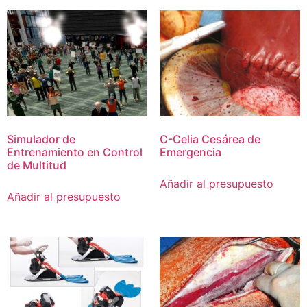
Simulador de
C-Celia Cesárea de
Entrenamiento en Control
Emergencia
de Multitud
Añadir al presupuesto
Añadir al presupuesto