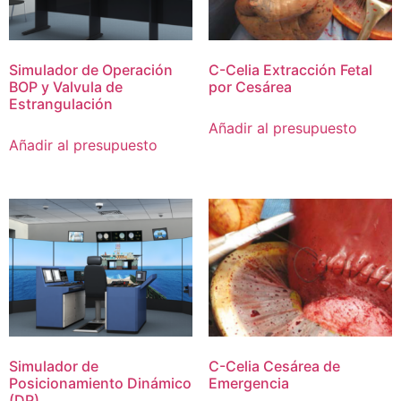
Simulador de Operación
C-Celia Extracción Fetal
BOP y Valvula de
por Cesárea
Estrangulación
Añadir al presupuesto
Añadir al presupuesto
Simulador de
C-Celia Cesárea de
Posicionamiento Dinámico
Emergencia
(DP)