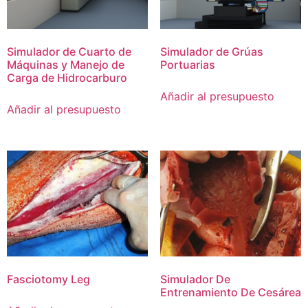
Simulador de Cuarto de
Simulador de Grúas
Máquinas y Manejo de
Portuarias
Carga de Hidrocarburo
Añadir al presupuesto
Añadir al presupuesto
Fasciotomy Leg
Simulador De
Entrenamiento De Cesárea