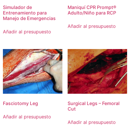
Simulador de
Maniquí CPR Prompt®
Entrenamiento para
Adulto/Niño para RCP
Manejo de Emergencias
Añadir al presupuesto
Añadir al presupuesto
Fasciotomy Leg
Surgical Legs – Femoral
Cut
Añadir al presupuesto
Añadir al presupuesto