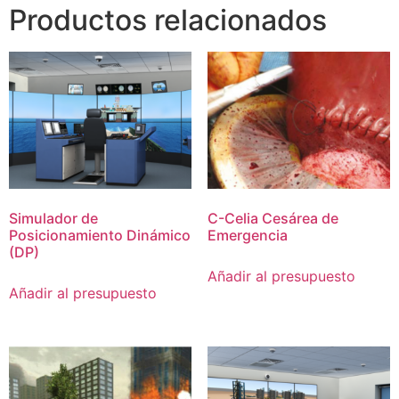
Productos relacionados
Simulador de
C-Celia Cesárea de
Posicionamiento Dinámico
Emergencia
(DP)
Añadir al presupuesto
Añadir al presupuesto