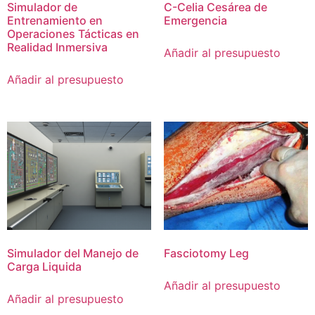
Simulador de
C-Celia Cesárea de
Entrenamiento en
Emergencia
Operaciones Tácticas en
Realidad Inmersiva
Añadir al presupuesto
Añadir al presupuesto
Simulador del Manejo de
Fasciotomy Leg
Carga Liquida
Añadir al presupuesto
Añadir al presupuesto