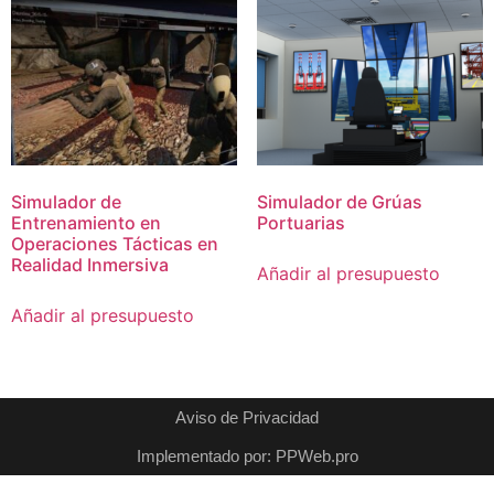
Simulador de
Simulador de Grúas
Entrenamiento en
Portuarias
Operaciones Tácticas en
Realidad Inmersiva
Añadir al presupuesto
Añadir al presupuesto
Aviso de Privacidad
Implementado por: PPWeb.pro