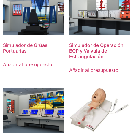
Simulador de Grúas
Simulador de Operación
Portuarias
BOP y Valvula de
Estrangulación
Añadir al presupuesto
Añadir al presupuesto