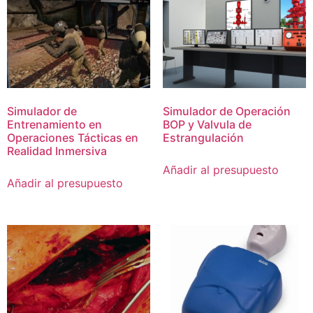
Simulador de
Simulador de Operación
Entrenamiento en
BOP y Valvula de
Operaciones Tácticas en
Estrangulación
Realidad Inmersiva
Añadir al presupuesto
Añadir al presupuesto