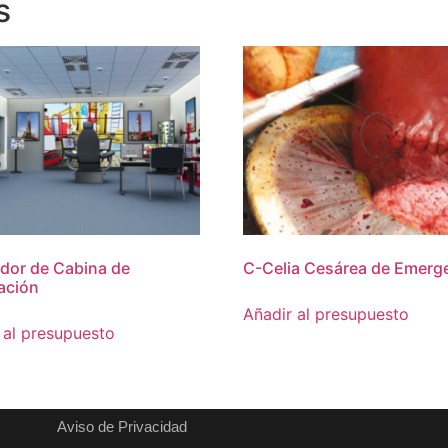
s
dor de Cabina de
C-Celia Cesárea de Emerg
ación
Añadir al presupuesto
 al presupuesto
Aviso de Privacidad