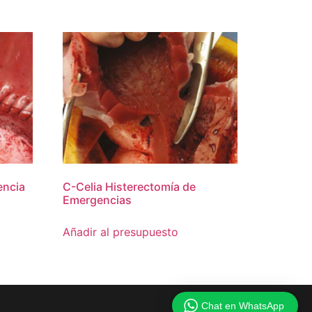
encia
C-Celia Histerectomía de
Emergencias
Añadir al presupuesto
Chat en WhatsApp